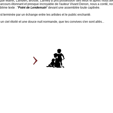
 que Mairet, Lambert, Brosse, Larivey a pris possession des lieux et après nous av
parcours étonnant et presque incroyable de l'auteur Vivant Denon, nous a conté, n
blime texte : "
Point de Lendemain
" devant une assemblée toute captivée.
est terminée par un échange entre les artistes et le public enchanté.
 un ciel étoilé et une douce nuit normande, que les convives s'en sont allés...