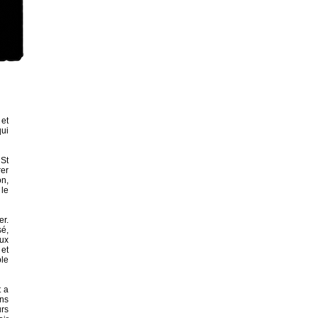
 et
qui
 St
rer
on,
 le
er.
sé,
ux
et
ble
t a
ans
urs