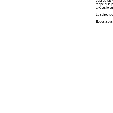
oubliés tels
rappeler le 
a vécu, le su
La soirée s'
Et c'est sous