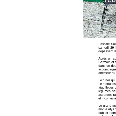
Pascale Sai
samedi 29 j
dépassent le
Après un ap
Germain et s
dans un des
accompagné a
directeur du
Le dîner qui 
Le menu ins
aiguillettes
légumes ser
asperges fra
et incontesté
Le grand met
monté Atys d
oublier nom