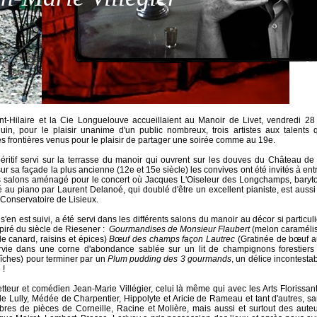
nt-Hilaire et la Cie Longuelouve accueillaient au Manoir de Livet, vendredi 28
uin, pour le plaisir unanime d'un public nombreux, trois artistes aux talents 
s frontières venus pour le plaisir de partager une soirée comme au 19e.
éritif servi sur la terrasse du manoir qui ouvrent sur les douves du Château de
ur sa façade la plus ancienne (12e et 15e siècle) les convives ont été invités à ent
 salons aménagé pour le concert où Jacques L'Oiseleur des Longchamps, baryt
u piano par Laurent Delanoé, qui doublé d'être un excellent pianiste, est aussi
 Conservatoire de Lisieux.
s'en est suivi, a été servi dans les différents salons du manoir au décor si particuli
piré du siècle de Riesener :
Gourmandises de Monsieur Flaubert
(melon caraméli
 de canard, raisins et épices)
Bœuf des champs façon Lautrec
(Gratinée de bœuf a
vie dans une corne d'abondance sablée sur un lit de champignons forestiers 
îches) pour terminer par un
Plum pudding des 3 gourmands
, un délice incontesta
 !
teur et comédien Jean-Marie Villégier, celui là même qui avec les Arts Florissan
e Lully, Médée de Charpentier, Hippolyte et Aricie de Rameau et tant d'autres, s
bres de pièces de Corneille, Racine et Molière, mais aussi et surtout des aute